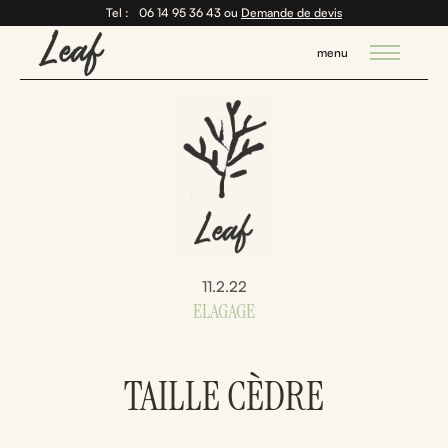
Tel :
06 14 95 36 43‬
ou
Demande de devis
menu
11.2.22
ELAGAGE
TAILLE CÈDRE