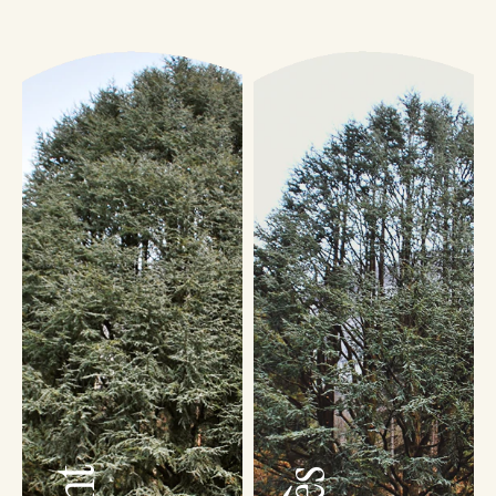
En soumettant ce formulaire, vous acceptez d’être recontacté concernant votre
demande. Vos données sont traitées de manière confidentielle.
5
22 avis
Accueil
A propos
Elagage
Abattage
Paysage
Journal
Demande de devis